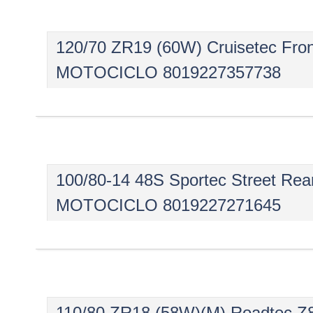
120/70 ZR19 (60W) Cruisetec 
MOTOCICLO 8019227357738
100/80-14 48S Sportec Street
MOTOCICLO 8019227271645
110/80 ZR18 (58W)(M) Roadtec Z