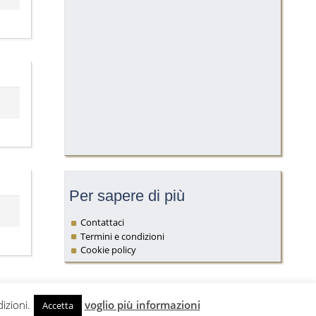
Per sapere di più
Contattaci
Termini e condizioni
Cookie policy
izioni.
voglio più informazioni
Accetta
Da un idea di
carlovigano.com