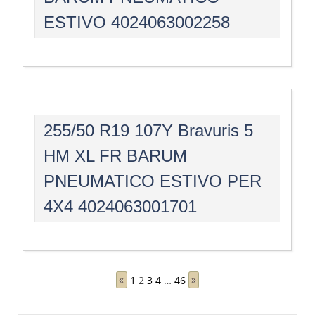
ESTIVO 4024063002258
255/50 R19 107Y Bravuris 5
HM XL FR BARUM
PNEUMATICO ESTIVO PER
4X4 4024063001701
«
1
2
3
4
…
46
»
Navigazione
articoli