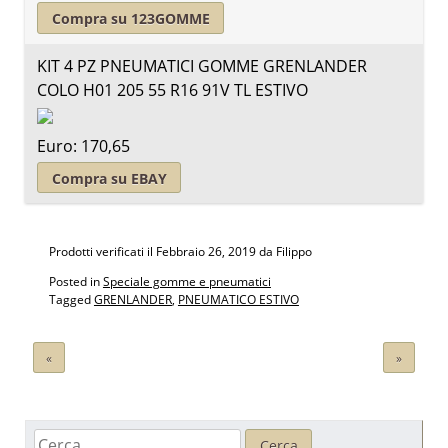
Compra su 123GOMME
KIT 4 PZ PNEUMATICI GOMME GRENLANDER
COLO H01 205 55 R16 91V TL ESTIVO
Euro: 170,65
Compra su EBAY
Prodotti verificati il
Febbraio 26, 2019
da Filippo
Posted in
Speciale gomme e pneumatici
Tagged
GRENLANDER
,
PNEUMATICO ESTIVO
Navigazione
«
»
articoli
Ricerca