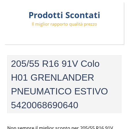
Skip
Prodotti Scontati
to
content
Il miglior rapporto qualità prezzo
205/55 R16 91V Colo
H01 GRENLANDER
PNEUMATICO ESTIVO
5420068690640
Non sempre il miglior sconto per 205/55 R16 91V