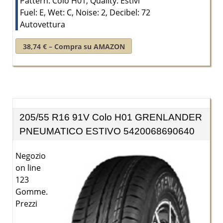
Pattern: Colo H01, Quality: Estivi
Fuel: E, Wet: C, Noise: 2, Decibel: 72
Autovettura
38,74 € – Compra su AMAZON
205/55 R16 91V Colo H01 GRENLANDER
PNEUMATICO ESTIVO 5420068690640
Negozio
on line
123
Gomme.
Prezzi