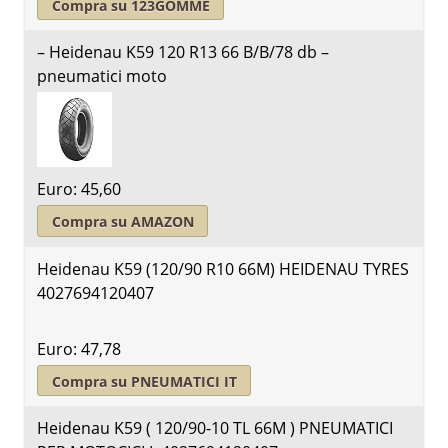
Compra su 123GOMME
– Heidenau K59 120 R13 66 B/B/78 db –
pneumatici moto
Euro: 45,60
Compra su AMAZON
Heidenau K59 (120/90 R10 66M) HEIDENAU TYRES
4027694120407
Euro: 47,78
Compra su PNEUMATICI IT
Heidenau K59 ( 120/90-10 TL 66M ) PNEUMATICI