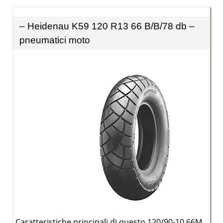
– Heidenau K59 120 R13 66 B/B/78 db –
pneumatici moto
Caratteristiche principali di questo 120/90-10 66M