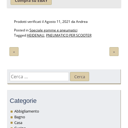
Compra su EBAY
Prodotti verificati il
Agosto 11, 2021
da Andrea
Posted in
Speciale gomme e pneumatici
Tagged
HEIDENAU
,
PNEUMATICO PER SCOOTER
Navigazione
«
»
articoli
Ricerca
per:
Categorie
Abbigliamento
Bagno
Casa