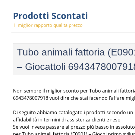
Skip
Prodotti Scontati
to
content
Il miglior rapporto qualità prezzo
Tubo animali fattoria (E09
– Giocattoli 694347800791
Non sempre il miglior sconto per Tubo animali fattori
6943478007918 vuol dire che stai facendo l’affare migl
Di seguito abbiamo catalogato i prodotti secondo un ra
affidabilità in termini di assistenza clienti e reso
Se vuoi invece passare al
prezzo più basso in assoluto
per Tubo animali fattoria (E0901) – Giochi primo svil