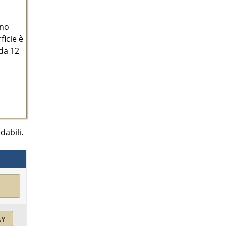
ano
ficie è
 da 12
dabili.
AY