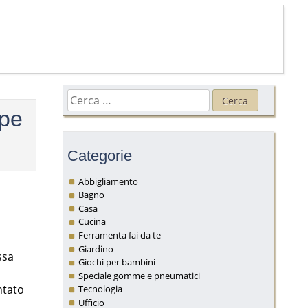
Ricerca
per:
ape
Categorie
Abbigliamento
Bagno
Casa
Cucina
Ferramenta fai da te
Giardino
ssa
Giochi per bambini
Speciale gomme e pneumatici
ntato
Tecnologia
Ufficio