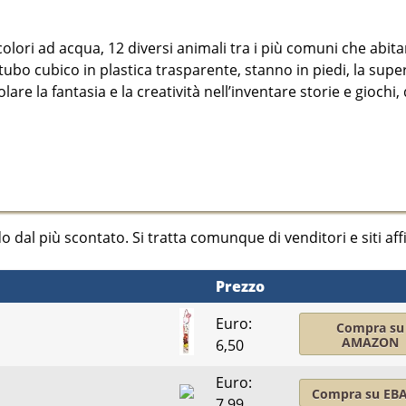
colori ad acqua, 12 diversi animali tra i più comuni che abit
tubo cubico in plastica trasparente, stanno in piedi, la super
are la fantasia e la creatività nell’inventare storie e giochi,
do dal
più scontato
. Si tratta comunque di venditori e siti affi
Prezzo
Euro:
Compra su
AMAZON
6,50
Euro:
Compra su EB
7,99