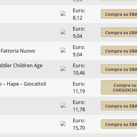
Euro:
Compra su EB
8,12
Euro:
Compra su EB
9,04
Euro:
 Fattoria Nuovo
Compra su EB
9,04
dler Children Age
Euro:
Compra su EB
10,46
o – Hape – Giocattoli
Euro:
Compra su
CHEGIOCH
11,19
Euro:
Compra su EB
11,78
Euro:
Compra su EB
15,70