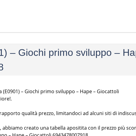
01) – Giochi primo sviluppo – H
8
a (E0901) – Giochi primo sviluppo – Hape – Giocattoli
iore!.
pporto qualità prezzo, limitandoci ad alcuni siti di indiscu
, abbiamo creato una tabella apositita con il prezzo più sco
uppo – Hape – Giocattoli 6943478007918