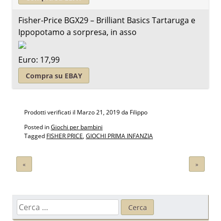
Fisher-Price BGX29 – Brilliant Basics Tartaruga e
Ippopotamo a sorpresa, in asso
Euro: 17,99
Compra su EBAY
Prodotti verificati il
Marzo 21, 2019
da Filippo
Posted in
Giochi per bambini
Tagged
FISHER PRICE
,
GIOCHI PRIMA INFANZIA
Navigazione
«
»
articoli
Ricerca
per: