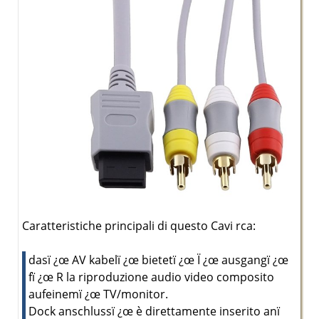
Caratteristiche principali di questo Cavi rca:
dasï ¿œ AV kabelï ¿œ bietetï ¿œ Ï ¿œ ausgangï ¿œ
fï ¿œ R la riproduzione audio video composito
aufeinemï ¿œ TV/monitor.
Dock anschlussï ¿œ è direttamente inserito anï