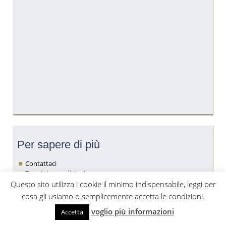
Per sapere di più
Contattaci
Termini e condizioni
Cookie policy
Questo sito utilizza i cookie il minimo indispensabile, leggi per
cosa gli usiamo o semplicemente accetta le condizioni.
voglio più informazioni
Accetta
Da un idea di
carlovigano.com