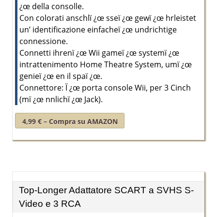
¿œ della consolle.
Con colorati anschlï ¿œ sseï ¿œ gewï ¿œ hrleistet
un’ identificazione einfacheï ¿œ undrichtige
connessione.
Connetti ihrenï ¿œ Wii gameï ¿œ systemï ¿œ
intrattenimento Home Theatre System, umï ¿œ
genieï ¿œ en il spaï ¿œ.
Connettore: Ï ¿œ porta console Wii, per 3 Cinch
(mï ¿œ nnlichï ¿œ Jack).
4,99 € – Compra su AMAZON
Top-Longer Adattatore SCART a SVHS S-
Video e 3 RCA