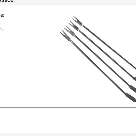
e:
ei