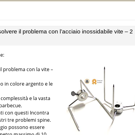
solvere il problema con l’acciaio inossidabile vite – 2
e:
il problema con la vite –
o in colore argento e le
 complessità e la vasta
l barbecue.
ti con questi Incontra
stri tre problemi spine.
caggio possono essere
iametro massimo di 10