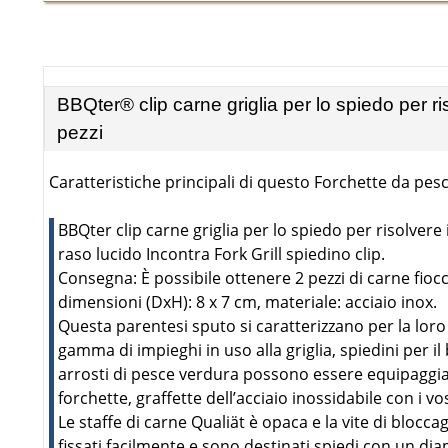
BBQter® clip carne griglia per lo spiedo per ri
pezzi
Caratteristiche principali di questo Forchette da pesc
BBQter clip carne griglia per lo spiedo per risolvere 
raso lucido Incontra Fork Grill spiedino clip.
Consegna: È possibile ottenere 2 pezzi di carne fiocc
dimensioni (DxH): 8 x 7 cm, materiale: acciaio inox.
Questa parentesi sputo si caratterizzano per la loro
gamma di impieghi in uso alla griglia, spiedini per i
arrosti di pesce verdura possono essere equipaggia
forchette, graffette dell’acciaio inossidabile con i vo
Le staffe di carne Qualiät è opaca e la vite di bloc
fissati facilmente e sono destinati spiedi con un d