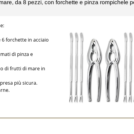
i mare, da 8 pezzi, con forchette e pinza rompichele p
e:
 6 forchette in acciaio
mati di pinza e
o di frutti di mare in
presa più sicura.
arne.