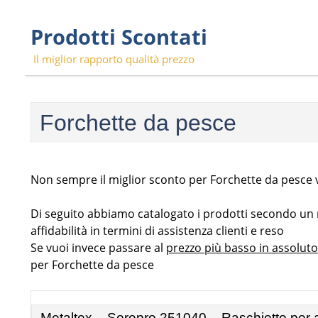
Skip
Prodotti Scontati
to
content
Il miglior rapporto qualità prezzo
Forchette da pesce
Non sempre il miglior sconto per Forchette da pesce vu
Di seguito abbiamo catalogato i prodotti secondo un ra
affidabilità in termini di assistenza clienti e reso
Se vuoi invece passare al
prezzo più basso in assoluto
per Forchette da pesce
Metaltex – Sorepro 251040 – Raschietto per 