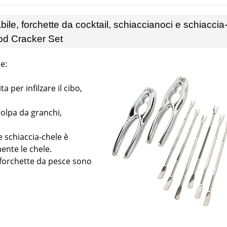
ile, forchette da cocktail, schiaccianoci e schiaccia
ood Cracker Set
e:
 per infilzare il cibo,
polpa da granchi,
 e schiaccia-chele è
ente le chele.
le forchette da pesce sono