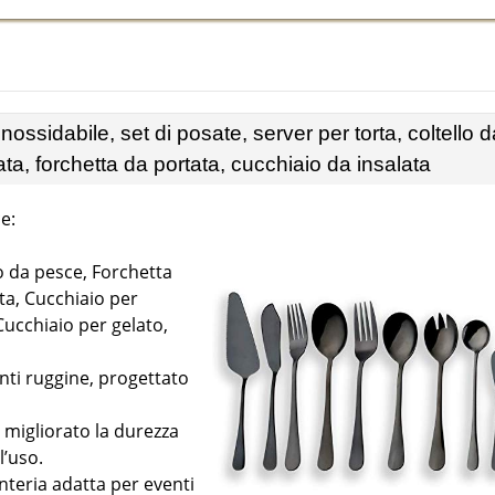
ossidabile, set di posate, server per torta, coltello d
ta, forchetta da portata, cucchiaio da insalata
e:
o da pesce, Forchetta
ta, Cucchiaio per
 Cucchiaio per gelato,
anti ruggine, progettato
a migliorato la durezza
l’uso.
teria adatta per eventi