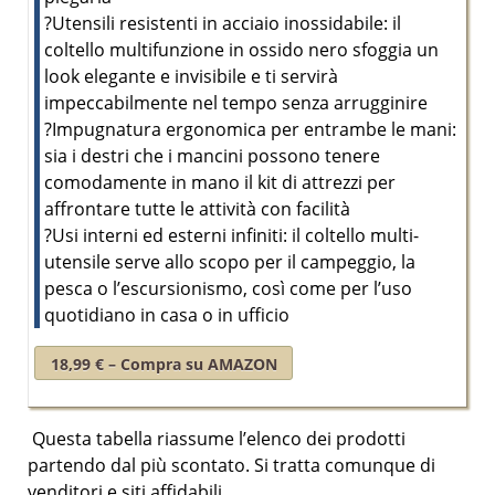
?Utensili resistenti in acciaio inossidabile: il
coltello multifunzione in ossido nero sfoggia un
look elegante e invisibile e ti servirà
impeccabilmente nel tempo senza arrugginire
?Impugnatura ergonomica per entrambe le mani:
sia i destri che i mancini possono tenere
comodamente in mano il kit di attrezzi per
affrontare tutte le attività con facilità
?Usi interni ed esterni infiniti: il coltello multi-
utensile serve allo scopo per il campeggio, la
pesca o l’escursionismo, così come per l’uso
quotidiano in casa o in ufficio
18,99 € – Compra su AMAZON
Questa tabella riassume l’elenco dei prodotti
partendo dal
più scontato
. Si tratta comunque di
venditori e siti affidabili.